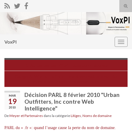
Tog
sear
Search for:
for
VoxPI
Togg
navig
Au cas par cas n°104 – question / réponse
Google AdWords : La Cour Européenne valide le modèle
économique et fragilise les annonceurs
Décision PARL 8 février 2010 "Urban
MAR
19
Outfitters, Inc contre Web
Intelligence"
2010
De
Meyer et Partenaires
dans la catégorie
Litiges
,
Noms de domaine
PARL du « .fr »: quand l’usage cause la perte du nom de domaine.