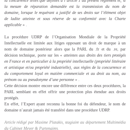
la concurrence telles que définies à l’article 1 du présent règlement et, si
la mesure de réparation demandée est la transmission du nom de
domaine, lorsque le requérant a justifié de ses droits sur l’élément objet
de ladite atteinte et sous réserve de sa conformité avec la Charte
applicable
» .
La procédure UDRP de l’Organisation Mondiale de la Propriété
Intellectuelle est limitée aux litiges opposant un droit de marque à un
nom de domaine postérieur alors que la PARL du .fr et du .re, par
décision technique, porte sur les «
atteintes aux droits des tiers protégés
en France et en particulier à la propriété intellectuelle (propriété littéraire
et artistique et/ou propriété industrielle), aux règles de la concurrence et
du comportement loyal en matière commerciale et au droit au nom, au
prénom ou au pseudonyme d’une personne
» .
Cette décision montre encore une différence entre ces deux procédures, la
PARL semblant en effet offrir une protection plus étendue aux droits
protégés.
En effet, l’Expert ayant reconnu la bonne foi du défendeur, le nom de
domaine n’aurait jamais été transféré dans une procédure UDRP.
Article rédigé par Maxime Platakis, stagiaire au département Multimédia
du Cabinet Meyer & Partenaires.