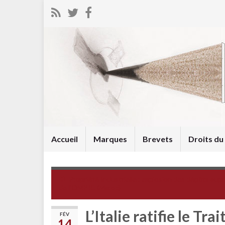
Accueil
Marques
Brevets
Droits d
Propriété Industrielle : explosion des dépôts aup
de l’OMPIC (Maroc)
L’Italie ratifie le Tr
FÉV
14