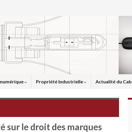
u numérique
Propriété Industrielle
Actualité du Cab
rès
Dessins et modèles : La Finlande adhère à l’Acte de
Genève de l’Arrangement de La Haye
aité sur le droit des marques