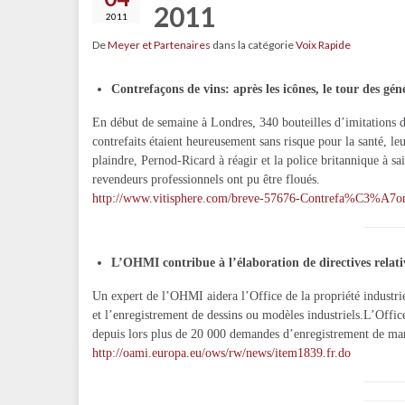
2011
2011
De
Meyer et Partenaires
dans la catégorie
Voix Rapide
Contrefaçons de vins: après les icônes, le tour des gé
En début de semaine à Londres, 340 bouteilles d’imitations de 
contrefaits étaient heureusement sans risque pour la santé, l
plaindre, Pernod-Ricard à réagir et la police britannique à s
revendeurs professionnels ont pu être floués.
http://www.vitisphere.com/breve-57676-Contrefa%C3%A7ons
L’OHMI contribue à l’élaboration de directives relat
Un expert de l’OHMI aidera l’Office de la propriété industri
et l’enregistrement de dessins ou modèles industriels.L’Office
depuis lors plus de 20 000 demandes d’enregistrement de marq
http://oami.europa.eu/ows/rw/news/item1839.fr.do