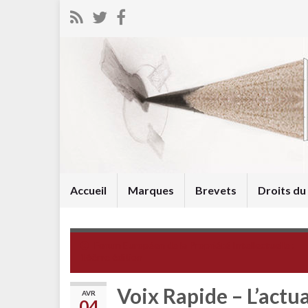
Accueil
Marques
Brevets
Droits d
Forum Européen de la Propriété Intellectuelle :
16ème édition
Voix Rapide – L’actu
AVR
04