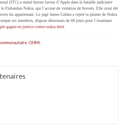
al (ITC) a statué hieren faveur d’Apple dans la bataille judiciaire
e Finlandais Nokia, qui l’accuse de violation de brevets. Elle avait été
evets lui appartenant. Le juge James Gildea a rejeté la plainte de Nokia
 compte six membres, dispose désormais de 60 jours pour l’examiner.
le-gagne-en-justice-contre-nokia.html
communautaire
,
OHMI
,
tenaires