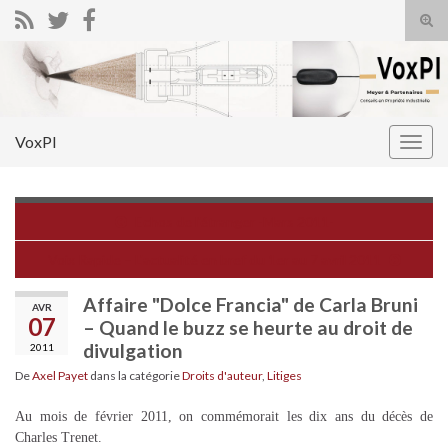
Tog
sear
Search for:
for
VoxPI
Togg
navig
Echos de l'étranger -Mars 2011-
Voix Rapide – L'actualité en bref du 1er au 7 avril 2011
Affaire "Dolce Francia" de Carla Bruni
AVR
07
– Quand le buzz se heurte au droit de
divulgation
2011
De
Axel Payet
dans la catégorie
Droits d'auteur
,
Litiges
Au mois de février 2011, on commémorait les dix ans du décès de
Charles Trenet.