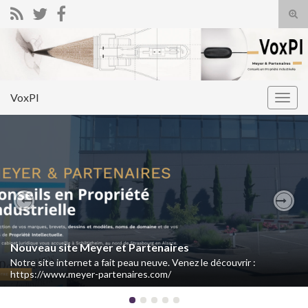
Tog
sear
Search for:
for
VoxPI
Togg
navig
Previous
Nex
Nouveau site Meyer et Partenaires
Notre site internet a fait peau neuve. Venez le découvrir :
https://www.meyer-partenaires.com/