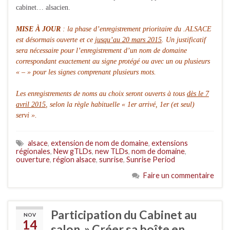
cabinet… alsacien.
MISE À JOUR
: la phase d’enregistrement prioritaire du .ALSACE
est désormais ouverte et ce
jusqu’au 20 mars 2015
. Un justificatif
sera nécessaire pour l’enregistrement d’un nom de domaine
correspondant exactement au signe protégé ou avec un ou plusieurs
« – » pour les signes comprenant plusieurs mots.
Les enregistrements de noms au choix seront ouverts à tous
dès le 7
avril 2015
, selon la règle habituelle « 1er arrivé, 1er (et seul)
servi ».
alsace
,
extension de nom de domaine
,
extensions
régionales
,
New gTLDs
,
new TLDs
,
nom de domaine
,
ouverture
,
région alsace
,
sunrise
,
Sunrise Period
Faire un commentaire
Participation du Cabinet au
NOV
14
salon » Créer sa boîte en