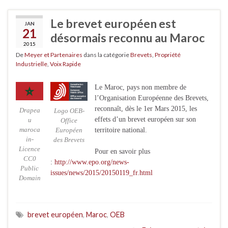
Le brevet européen est
JAN
21
désormais reconnu au Maroc
2015
De
Meyer et Partenaires
dans la catégorie
Brevets
,
Propriété
Industrielle
,
Voix Rapide
Le Maroc, pays non membre de
l’Organisation Européenne des Brevets,
reconnaît, dès le 1er Mars 2015, les
Drapea
Logo OEB-
effets d’un brevet européen sur son
u
Office
maroca
Européen
territoire national.
in-
des Brevets
Licence
Pour en savoir plus
CC0
:
http://www.epo.org/news-
Public
issues/news/2015/20150119_fr.html
Domain
brevet européen
,
Maroc
,
OEB