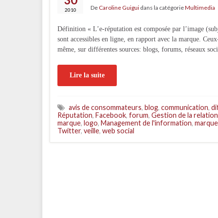
De
Caroline Guigui
dans la catégorie
Multimedia
2010
Définition « L’e-réputation est composée par l’image (subj
sont accessibles en ligne, en rapport avec la marque. Ceux-
même, sur différentes sources: blogs, forums, réseaux soc
Lire la suite
avis de consommateurs
,
blog
,
communication
,
di
Réputation
,
Facebook
,
forum
,
Gestion de la relation
marque
,
logo
,
Management de l'information
,
marque
Twitter
,
veille
,
web social