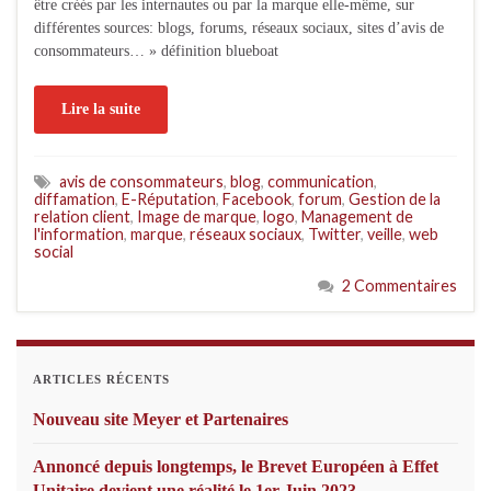
être créés par les internautes ou par la marque elle-même, sur
différentes sources: blogs, forums, réseaux sociaux, sites d’avis de
consommateurs… » définition blueboat
Lire la suite
avis de consommateurs
,
blog
,
communication
,
diffamation
,
E-Réputation
,
Facebook
,
forum
,
Gestion de la
relation client
,
Image de marque
,
logo
,
Management de
l'information
,
marque
,
réseaux sociaux
,
Twitter
,
veille
,
web
social
2 Commentaires
ARTICLES RÉCENTS
Nouveau site Meyer et Partenaires
Annoncé depuis longtemps, le Brevet Européen à Effet
Unitaire devient une réalité le 1er Juin 2023