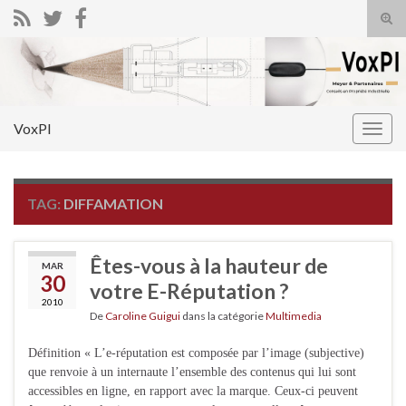
Tog
sear
Search for:
for
VoxPI
Togg
navig
TAG:
DIFFAMATION
Êtes-vous à la hauteur de
MAR
30
votre E-Réputation ?
2010
De
Caroline Guigui
dans la catégorie
Multimedia
Définition « L’e-réputation est composée par l’image (subjective)
que renvoie à un internaute l’ensemble des contenus qui lui sont
accessibles en ligne, en rapport avec la marque. Ceux-ci peuvent