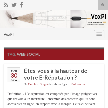
Tog
sear
Search for:
for
VoxPI
Togg
navig
TAG:
WEB SOCIAL
Êtes-vous à la hauteur de
MAR
30
votre E-Réputation ?
2010
De
Caroline Guigui
dans la catégorie
Multimedia
Définition « L’e-réputation est composée par l’image (subjective)
que renvoie à un internaute l’ensemble des contenus qui lui sont
accessibles en ligne, en rapport avec la marque. Ceux-ci peuvent