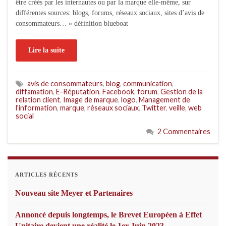
être créés par les internautes ou par la marque elle-même, sur
différentes sources: blogs, forums, réseaux sociaux, sites d’avis de
consommateurs… » définition blueboat
Lire la suite
avis de consommateurs
,
blog
,
communication
,
diffamation
,
E-Réputation
,
Facebook
,
forum
,
Gestion de la
relation client
,
Image de marque
,
logo
,
Management de
l'information
,
marque
,
réseaux sociaux
,
Twitter
,
veille
,
web
social
2 Commentaires
ARTICLES RÉCENTS
Nouveau site Meyer et Partenaires
Annoncé depuis longtemps, le Brevet Européen à Effet
Unitaire devient une réalité le 1er Juin 2023