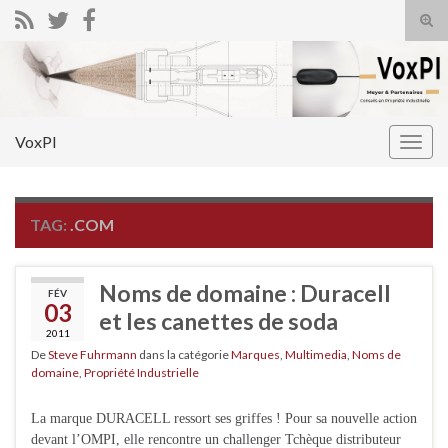
Tog
sear
Search for:
for
VoxPI
Togg
navig
TAG:
.COM
Noms de domaine : Duracell
FÉV
03
et les canettes de soda
2011
De
Steve Fuhrmann
dans la catégorie
Marques
,
Multimedia
,
Noms de
domaine
,
Propriété Industrielle
La marque DURACELL ressort ses griffes ! Pour sa nouvelle action
devant l’OMPI, elle rencontre un challenger Tchèque distributeur