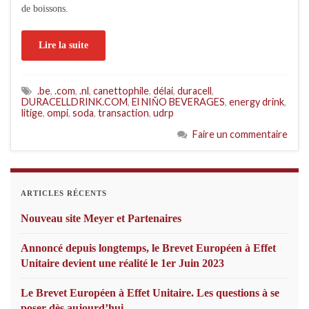
de boissons.
Lire la suite
.be
,
.com
,
.nl
,
canettophile
,
délai
,
duracell
,
DURACELLDRINK.COM
,
El NIŇO BEVERAGES
,
energy drink
,
litige
,
ompi
,
soda
,
transaction
,
udrp
Faire un commentaire
ARTICLES RÉCENTS
Nouveau site Meyer et Partenaires
Annoncé depuis longtemps, le Brevet Européen à Effet
Unitaire devient une réalité le 1er Juin 2023
Le Brevet Européen à Effet Unitaire. Les questions à se
poser dès aujourd’hui