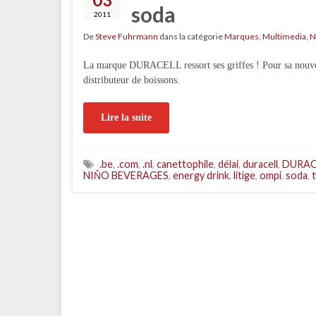
soda
2011
De
Steve Fuhrmann
dans la catégorie
Marques
,
Multimedia
,
N
La marque DURACELL ressort ses griffes ! Pour sa nouvel
distributeur de boissons.
Lire la suite
.be
,
.com
,
.nl
,
canettophile
,
délai
,
duracell
,
DURAC
NIŇO BEVERAGES
,
energy drink
,
litige
,
ompi
,
soda
,