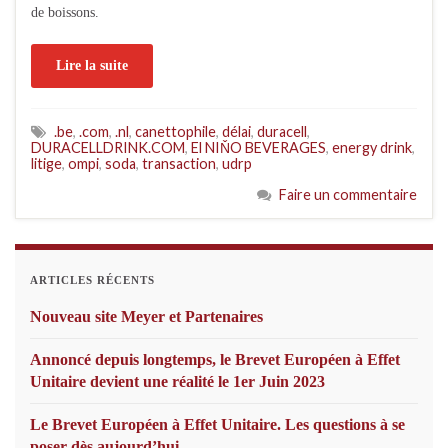
de boissons.
Lire la suite
.be
,
.com
,
.nl
,
canettophile
,
délai
,
duracell
,
DURACELLDRINK.COM
,
El NIŇO BEVERAGES
,
energy drink
,
litige
,
ompi
,
soda
,
transaction
,
udrp
Faire un commentaire
ARTICLES RÉCENTS
Nouveau site Meyer et Partenaires
Annoncé depuis longtemps, le Brevet Européen à Effet
Unitaire devient une réalité le 1er Juin 2023
Le Brevet Européen à Effet Unitaire. Les questions à se
poser dès aujourd’hui