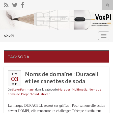
Tog
sear
Search for:
for
VoxPI
Togg
navig
TAG:
SODA
Noms de domaine : Duracell
FÉV
03
et les canettes de soda
2011
De
Steve Fuhrmann
dans la catégorie
Marques
,
Multimedia
,
Noms de
domaine
,
Propriété Industrielle
La marque DURACELL ressort ses griffes ! Pour sa nouvelle action
devant l’OMPI, elle rencontre un challenger Tchèque distributeur