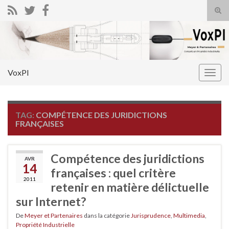
Tog
sear
Search for:
for
VoxPI
Togg
navig
TAG:
COMPÉTENCE DES JURIDICTIONS
FRANÇAISES
Compétence des juridictions
AVR
14
françaises : quel critère
2011
retenir en matière délictuelle
sur Internet?
De
Meyer et Partenaires
dans la catégorie
Jurisprudence
,
Multimedia
,
Propriété Industrielle