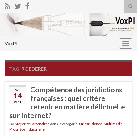
Tog
sear
Search for:
for
VoxPI
Togg
navig
TAG:
ROEDERER
Compétence des juridictions
AVR
14
françaises : quel critère
2011
retenir en matière délictuelle
sur Internet?
De
Meyer et Partenaires
dans la catégorie
Jurisprudence
,
Multimedia
,
Propriété Industrielle