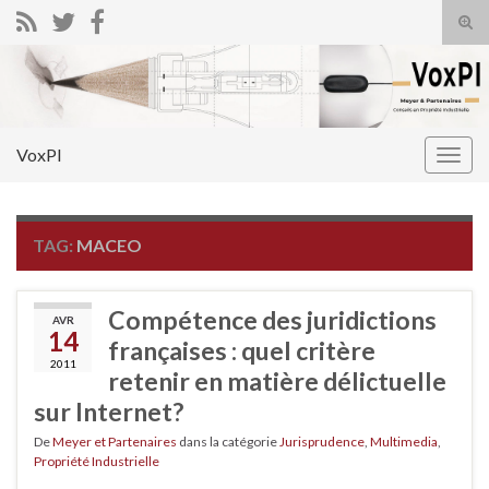
Tog
sear
Search for:
for
VoxPI
Togg
navig
TAG:
MACEO
Compétence des juridictions
AVR
14
françaises : quel critère
2011
retenir en matière délictuelle
sur Internet?
De
Meyer et Partenaires
dans la catégorie
Jurisprudence
,
Multimedia
,
Propriété Industrielle