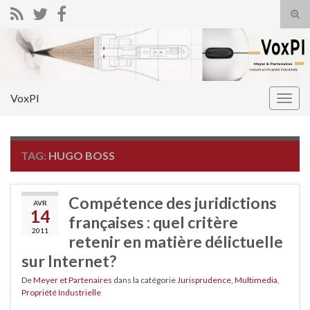
Tog
sear
Search for:
for
VoxPI
Togg
navig
TAG:
HUGO BOSS
Compétence des juridictions
AVR
14
françaises : quel critère
2011
retenir en matière délictuelle
sur Internet?
De
Meyer et Partenaires
dans la catégorie
Jurisprudence
,
Multimedia
,
Propriété Industrielle