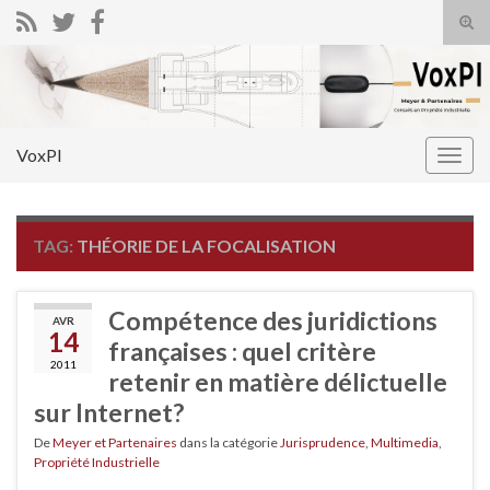
Tog
sear
Search for:
for
VoxPI
Togg
navig
TAG:
THÉORIE DE LA FOCALISATION
Compétence des juridictions
AVR
14
françaises : quel critère
2011
retenir en matière délictuelle
sur Internet?
De
Meyer et Partenaires
dans la catégorie
Jurisprudence
,
Multimedia
,
Propriété Industrielle