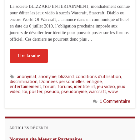
La société BLIZZARD ENTERTAINMENT, mondialement connue
pour éditer les jeux vidéo à succès Warcraft, Starcraft, Diablo ou
encore World Of Warcraft, a annoncé dans un communiqué officiel
en date du 6 juillet 2010, l’obligation prochaine imposée aux
joueurs de dévoiler leur identité pour pouvoir poster sur les forums
officiel. Ces derniers ne pourront donc plus …
Lire la suite
anonymat
,
anonyme
,
blizzard
,
conditions d'utilisation
,
discrimination
,
Données personnelles
,
en ligne
,
entertainement
,
forum
,
forums
,
identité
,
irl
,
jeu vidéo
,
jeux
vidéo
,
loi
,
poster
,
pseudo
,
pseudonyme
,
warcraft
,
wow
1 Commentaire
ARTICLES RÉCENTS
Nouveau site Meyer et Partenaires