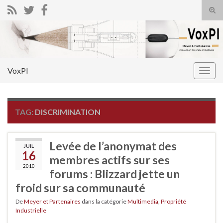
Tog
sear
Search for:
for
VoxPI
Togg
navig
TAG:
DISCRIMINATION
Levée de l’anonymat des
JUIL
16
membres actifs sur ses
2010
forums : Blizzard jette un
froid sur sa communauté
De
Meyer et Partenaires
dans la catégorie
Multimedia
,
Propriété
Industrielle