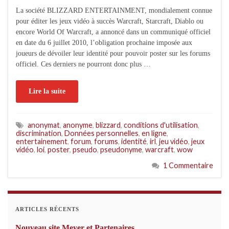
La société BLIZZARD ENTERTAINMENT, mondialement connue
pour éditer les jeux vidéo à succès Warcraft, Starcraft, Diablo ou
encore World Of Warcraft, a annoncé dans un communiqué officiel
en date du 6 juillet 2010, l’obligation prochaine imposée aux
joueurs de dévoiler leur identité pour pouvoir poster sur les forums
officiel. Ces derniers ne pourront donc plus …
Lire la suite
anonymat
,
anonyme
,
blizzard
,
conditions d'utilisation
,
discrimination
,
Données personnelles
,
en ligne
,
entertainement
,
forum
,
forums
,
identité
,
irl
,
jeu vidéo
,
jeux
vidéo
,
loi
,
poster
,
pseudo
,
pseudonyme
,
warcraft
,
wow
1 Commentaire
ARTICLES RÉCENTS
Nouveau site Meyer et Partenaires