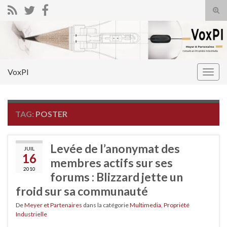
Tog
sear
Search for:
for
VoxPI
Togg
navig
TAG:
POSTER
Levée de l’anonymat des
JUIL
16
membres actifs sur ses
2010
forums : Blizzard jette un
froid sur sa communauté
De
Meyer et Partenaires
dans la catégorie
Multimedia
,
Propriété
Industrielle