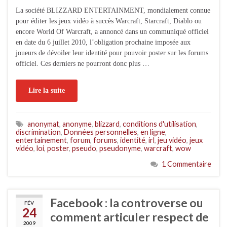
La société BLIZZARD ENTERTAINMENT, mondialement connue
pour éditer les jeux vidéo à succès Warcraft, Starcraft, Diablo ou
encore World Of Warcraft, a annoncé dans un communiqué officiel
en date du 6 juillet 2010, l’obligation prochaine imposée aux
joueurs de dévoiler leur identité pour pouvoir poster sur les forums
officiel. Ces derniers ne pourront donc plus …
Lire la suite
anonymat
,
anonyme
,
blizzard
,
conditions d'utilisation
,
discrimination
,
Données personnelles
,
en ligne
,
entertainement
,
forum
,
forums
,
identité
,
irl
,
jeu vidéo
,
jeux
vidéo
,
loi
,
poster
,
pseudo
,
pseudonyme
,
warcraft
,
wow
1 Commentaire
Facebook : la controverse ou
FÉV
24
comment articuler respect de
2009