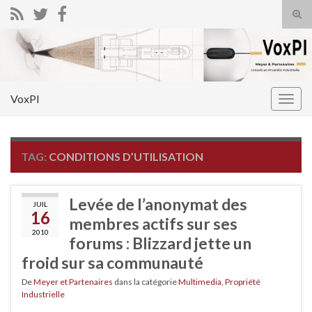
Tog
sear
Search for:
for
VoxPI
Togg
navig
TAG:
CONDITIONS D’UTILISATION
Levée de l’anonymat des
JUIL
16
membres actifs sur ses
2010
forums : Blizzard jette un
froid sur sa communauté
De
Meyer et Partenaires
dans la catégorie
Multimedia
,
Propriété
Industrielle