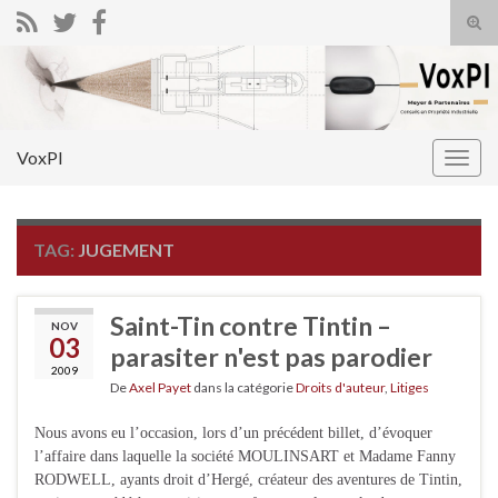
Tog
sear
Search for:
for
VoxPI
Togg
navig
TAG:
JUGEMENT
Saint-Tin contre Tintin –
NOV
03
parasiter n'est pas parodier
2009
De
Axel Payet
dans la catégorie
Droits d'auteur
,
Litiges
Nous avons eu l’occasion, lors d’un précédent billet, d’évoquer
l’affaire dans laquelle la société MOULINSART et Madame Fanny
RODWELL, ayants droit d’Hergé, créateur des aventures de Tintin,