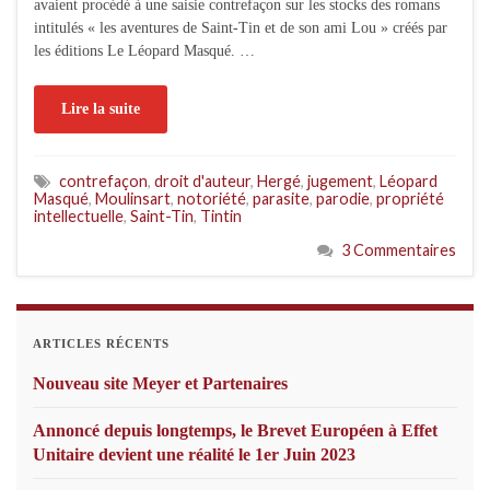
avaient procédé à une saisie contrefaçon sur les stocks des romans
intitulés « les aventures de Saint-Tin et de son ami Lou » créés par
les éditions Le Léopard Masqué. …
Lire la suite
contrefaçon
,
droit d'auteur
,
Hergé
,
jugement
,
Léopard
Masqué
,
Moulinsart
,
notoriété
,
parasite
,
parodie
,
propriété
intellectuelle
,
Saint-Tin
,
Tintin
3 Commentaires
ARTICLES RÉCENTS
Nouveau site Meyer et Partenaires
Annoncé depuis longtemps, le Brevet Européen à Effet
Unitaire devient une réalité le 1er Juin 2023