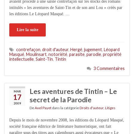
avaient procédé à une saisie contrefaçon sur les stocks des romans
intitulés « les aventures de Saint-Tin et de son ami Lou » créés par
les éditions Le Léopard Masqué. …
Lire la suite
contrefaçon
,
droit d'auteur
,
Hergé
,
jugement
,
Léopard
Masqué
,
Moulinsart
,
notoriété
,
parasite
,
parodie
,
propriété
intellectuelle
,
Saint-Tin
,
Tintin
3 Commentaires
Les aventures de Tintin – Le
MAR
17
secret de la Parodie
2009
De
Axel Payet
dans la catégorie
Droits d'auteur
,
Litiges
Depuis le mois de novembre 2008, les éditions du Léopard Masqué,
société française éditrice de littérature humoristique, ont fait
paraître sous des titres aux calembours aussi évocateurs que « Le