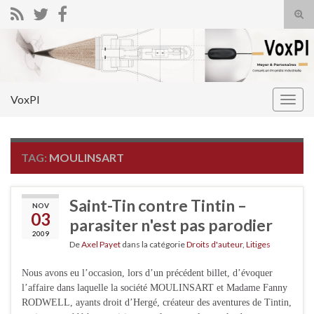
Tog
sear
Search for:
for
VoxPI
Togg
navig
TAG:
MOULINSART
Saint-Tin contre Tintin –
NOV
03
parasiter n'est pas parodier
2009
De
Axel Payet
dans la catégorie
Droits d'auteur
,
Litiges
Nous avons eu l’occasion, lors d’un précédent billet, d’évoquer
l’affaire dans laquelle la société MOULINSART et Madame Fanny
RODWELL, ayants droit d’Hergé, créateur des aventures de Tintin,