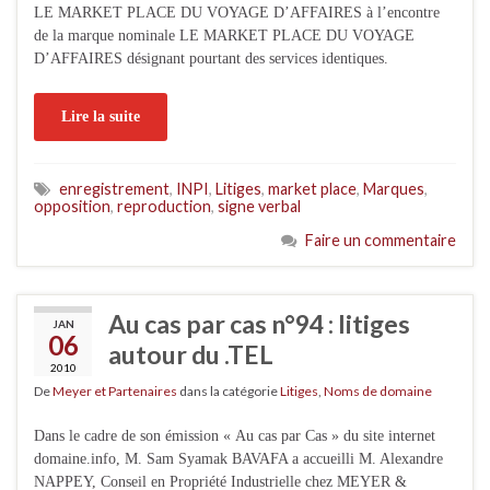
LE MARKET PLACE DU VOYAGE D’AFFAIRES à l’encontre
de la marque nominale LE MARKET PLACE DU VOYAGE
D’AFFAIRES désignant pourtant des services identiques.
Lire la suite
enregistrement
,
INPI
,
Litiges
,
market place
,
Marques
,
opposition
,
reproduction
,
signe verbal
Faire un commentaire
Au cas par cas n°94 : litiges
JAN
06
autour du .TEL
2010
De
Meyer et Partenaires
dans la catégorie
Litiges
,
Noms de domaine
Dans le cadre de son émission « Au cas par Cas » du site internet
domaine.info, M. Sam Syamak BAVAFA a accueilli M. Alexandre
NAPPEY, Conseil en Propriété Industrielle chez MEYER &