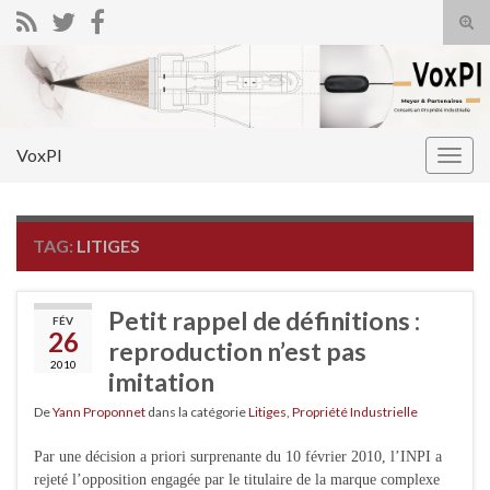
Tog
sear
Search for:
for
VoxPI
Togg
navig
TAG:
LITIGES
Petit rappel de définitions :
FÉV
26
reproduction n’est pas
2010
imitation
De
Yann Proponnet
dans la catégorie
Litiges
,
Propriété Industrielle
Par une décision a priori surprenante du 10 février 2010, l’INPI a
rejeté l’opposition engagée par le titulaire de la marque complexe