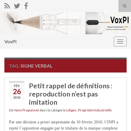
Tog
sear
Search for:
for
VoxPI
Togg
navig
TAG:
SIGNE VERBAL
Petit rappel de définitions :
FÉV
26
reproduction n’est pas
2010
imitation
De
Yann Proponnet
dans la catégorie
Litiges
,
Propriété Industrielle
Par une décision a priori surprenante du 10 février 2010, l’INPI a
rejeté l’opposition engagée par le titulaire de la marque complexe