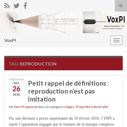
Tog
sear
Search for:
for
VoxPI
Togg
navig
TAG:
REPRODUCTION
Petit rappel de définitions :
FÉV
26
reproduction n’est pas
2010
imitation
De
Yann Proponnet
dans la catégorie
Litiges
,
Propriété Industrielle
Par une décision a priori surprenante du 10 février 2010, l’INPI a
rejeté l’opposition engagée par le titulaire de la marque complexe