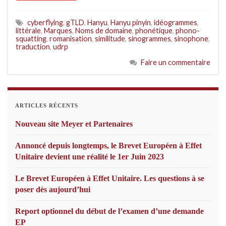
cyberflying
,
gTLD
,
Hanyu
,
Hanyu pinyin
,
idéogrammes
,
littérale
,
Marques
,
Noms de domaine
,
phonétique
,
phono-
squatting
,
romanisation
,
similitude
,
sinogrammes
,
sinophone
,
traduction
,
udrp
Faire un commentaire
ARTICLES RÉCENTS
Nouveau site Meyer et Partenaires
Annoncé depuis longtemps, le Brevet Européen à Effet
Unitaire devient une réalité le 1er Juin 2023
Le Brevet Européen à Effet Unitaire. Les questions à se
poser dès aujourd’hui
Report optionnel du début de l’examen d’une demande
EP