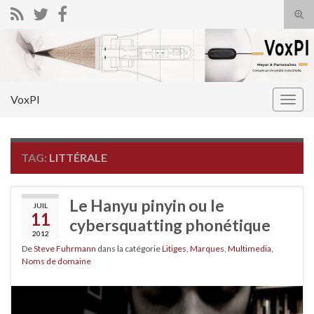
Tog
sear
Search for:
for
VoxPI
Togg
navig
TAG:
LITTÉRALE
Le Hanyu pinyin ou le
JUIL
11
cybersquatting phonétique
2012
De
Steve Fuhrmann
dans la catégorie
Litiges
,
Marques
,
Multimedia
,
Noms de domaine