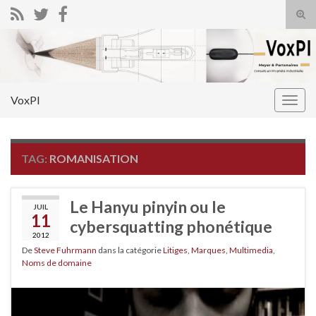
Tog
sear
Search for:
for
VoxPI
Togg
navig
TAG:
ROMANISATION
Le Hanyu pinyin ou le
JUIL
11
cybersquatting phonétique
2012
De
Steve Fuhrmann
dans la catégorie
Litiges
,
Marques
,
Multimedia
,
Noms de domaine