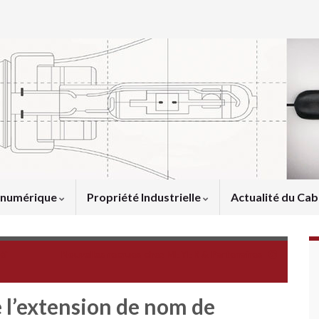
u numérique
Propriété Industrielle
Actualité du Cab
é"
Nouvelles recrues chez MEYER & Partenaires
 l’extension de nom de