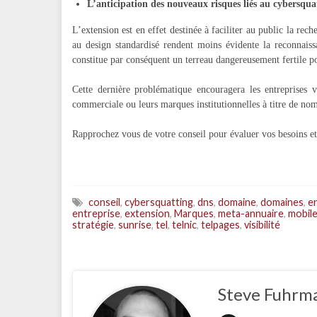
L’anticipation des nouveaux risques liés au cybersqua
L’extension est en effet destinée à faciliter au public la rech
au design standardisé rendent moins évidente la reconnaissa
constitue par conséquent un terreau dangereusement fertile po
Cette dernière problématique encouragera les entreprises v
commerciale ou leurs marques institutionnelles à titre de no
Rapprochez vous de votre conseil pour évaluer vos besoins et 
conseil
,
cybersquatting
,
dns
,
domaine
,
domaines
,
e
entreprise
,
extension
,
Marques
,
meta-annuaire
,
mobil
stratégie
,
sunrise
,
tel
,
telnic
,
telpages
,
visibilité
Steve Fuhrm