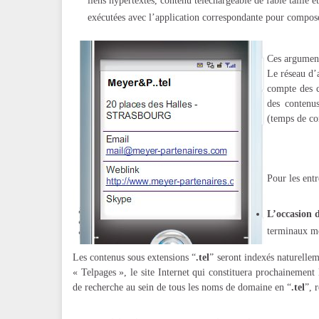
liens hypertextes, contenu téléchargeable de fable taille e
exécutées avec l’application correspondante pour compos
Ces argument
Le réseau d’
compte des c
des contenus
(temps de con
Pour les entr
L’occasion d
terminaux mo
Les contenus sous extensions “
.tel
” seront indexés naturellem
« Telpages », le site Internet qui constituera prochainement 
de recherche au sein de tous les noms de domaine en “
.tel
”, 