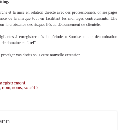
tting.
erche et la mise en relation directe avec des professionnels, or ses pages
nce de la marque tout en facilitant les montages contrefaisants. Elle
ur la croissance des risques liés au détournement de clientèle.
igilantes à enregistrer dès la période « Sunrise » leur dénomination
m de domaine en “
.tel
”.
protéger vos droits sous cette nouvelle extension.
nregistrement
,
e
,
nom
,
noms
,
société
,
ann