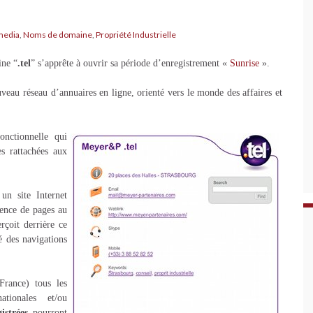
media
,
Noms de domaine
,
Propriété Industrielle
ine “
.tel
” s’apprête à ouvrir sa période d’enregistrement «
Sunrise
».
uveau réseau d’annuaires en ligne, orienté vers le monde des affaires et
nctionnelle qui
es rattachées aux
n site Internet
cence de pages au
rçoit derrière ce
é des navigations
rance) tous les
ationales et/ou
istrées
pourront