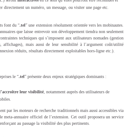
tc.) seront
interactives
en ce sens qu’elles pourront être reconnues et
er directement un numéro, un message, ou visiter une page etc.
s font du “
.tel
” une extension résolument orientée vers les mobinautes.
annuaires que laisse entrevoir son développement tiendra non seulement
ontraintes techniques qui s’imposent aux utilisateurs nomades (gestion
, affichages), mais aussi de leur sensibilité à l’argument coût/utilité
nexion réduits, résultats directement exploitables hors-ligne etc.).
eprises le “
.tel
” présente deux enjeux stratégiques dominants :
’accroître leur visibilité
, notamment auprès des utilisateurs de
biles.
ent par les moteurs de recherche traditionnels mais aussi accessibles via
le meta-annuaire officiel de l’extension. Cet outil proposera un service
renforçant au passage la visibilité des plus pertinents.