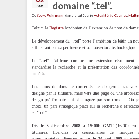
domaine “.tel”.
2008
De
Steve Fuhrmann
dans la catégorie
Actualité du Cabinet
,
Multi
Telnic, le
Registre
londonien de l’extension de nom de doma
Le développement du “
.tel
” porte l’ambition de bâtir un no
s’illustrant par sa pertinence et son ouverture technologique.
Le “
.tel
” s’affirme comme une extension résolument fo
standardise la recherche et la présentation des coordonné
sociétés.
Les noms de domaine concernés ne dirigeront pas vers u
désigné par le titulaire, mais vers une page ou une arbores
design pré formaté mais distinguée par son contenu. On pe
choix, un pari stratégique placé sur la recherche d’efficacit
en “
.tel
”.
Dès le 3 décembre 2008 à 15:00h GMT
(16:00h en F
titulaires, licenciés ou cessionnaires de marques n
communautaires
déposées avant le 30 mai 2008 et enreg