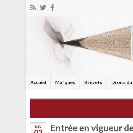
Accueil
Marques
Brevets
Droits d
WIZZGO, le magnétoscope numérique "rembobin
par la justice
Entrée en vigueur de
DÉC
02