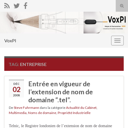
Tog
sear
Search for:
for
VoxPI
Togg
navig
TAG:
ENTREPRISE
Entrée en vigueur de
DÉC
02
l’extension de nom de
2008
domaine “.tel”.
De
Steve Fuhrmann
dans la catégorie
Actualité du Cabinet
,
Multimedia
,
Noms de domaine
,
Propriété Industrielle
Telnic, le Registre londonien de l’extension de nom de domaine