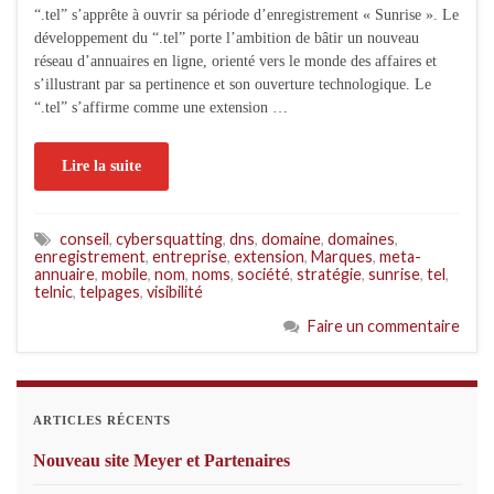
“.tel” s’apprête à ouvrir sa période d’enregistrement « Sunrise ». Le
développement du “.tel” porte l’ambition de bâtir un nouveau
réseau d’annuaires en ligne, orienté vers le monde des affaires et
s’illustrant par sa pertinence et son ouverture technologique. Le
“.tel” s’affirme comme une extension …
Lire la suite
conseil
,
cybersquatting
,
dns
,
domaine
,
domaines
,
enregistrement
,
entreprise
,
extension
,
Marques
,
meta-
annuaire
,
mobile
,
nom
,
noms
,
société
,
stratégie
,
sunrise
,
tel
,
telnic
,
telpages
,
visibilité
Faire un commentaire
ARTICLES RÉCENTS
Nouveau site Meyer et Partenaires