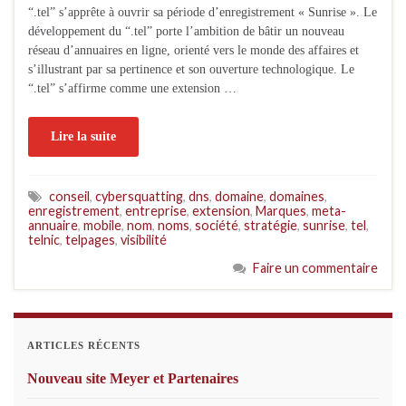
“.tel” s’apprête à ouvrir sa période d’enregistrement « Sunrise ». Le
développement du “.tel” porte l’ambition de bâtir un nouveau
réseau d’annuaires en ligne, orienté vers le monde des affaires et
s’illustrant par sa pertinence et son ouverture technologique. Le
“.tel” s’affirme comme une extension …
Lire la suite
conseil
,
cybersquatting
,
dns
,
domaine
,
domaines
,
enregistrement
,
entreprise
,
extension
,
Marques
,
meta-
annuaire
,
mobile
,
nom
,
noms
,
société
,
stratégie
,
sunrise
,
tel
,
telnic
,
telpages
,
visibilité
Faire un commentaire
ARTICLES RÉCENTS
Nouveau site Meyer et Partenaires