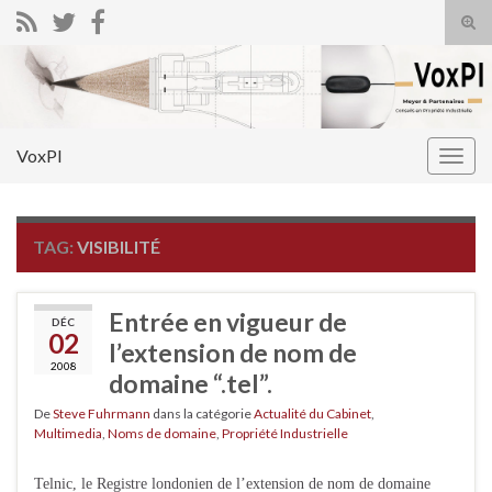
Tog
sear
Search for:
for
VoxPI
Togg
navig
TAG:
VISIBILITÉ
Entrée en vigueur de
DÉC
02
l’extension de nom de
2008
domaine “.tel”.
De
Steve Fuhrmann
dans la catégorie
Actualité du Cabinet
,
Multimedia
,
Noms de domaine
,
Propriété Industrielle
Telnic, le Registre londonien de l’extension de nom de domaine