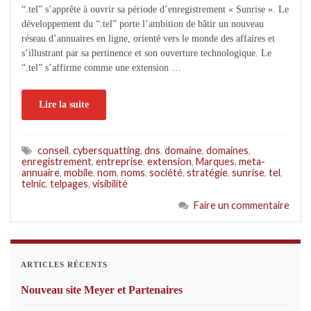
“.tel” s’apprête à ouvrir sa période d’enregistrement « Sunrise ». Le
développement du “.tel” porte l’ambition de bâtir un nouveau
réseau d’annuaires en ligne, orienté vers le monde des affaires et
s’illustrant par sa pertinence et son ouverture technologique. Le
“.tel” s’affirme comme une extension …
Lire la suite
conseil
,
cybersquatting
,
dns
,
domaine
,
domaines
,
enregistrement
,
entreprise
,
extension
,
Marques
,
meta-
annuaire
,
mobile
,
nom
,
noms
,
société
,
stratégie
,
sunrise
,
tel
,
telnic
,
telpages
,
visibilité
Faire un commentaire
ARTICLES RÉCENTS
Nouveau site Meyer et Partenaires