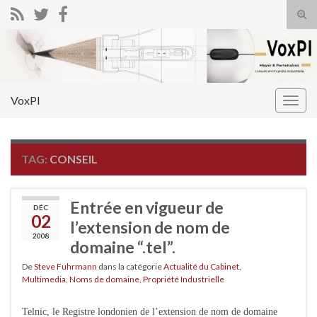
Tog
sear
Search for:
for
VoxPI
Togg
navig
TAG:
CONSEIL
Entrée en vigueur de
DÉC
02
l’extension de nom de
2008
domaine “.tel”.
De
Steve Fuhrmann
dans la catégorie
Actualité du Cabinet
,
Multimedia
,
Noms de domaine
,
Propriété Industrielle
Telnic, le Registre londonien de l’extension de nom de domaine