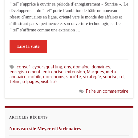
“.tel” s’apprête à ouvrir sa période d’enregistrement « Sunrise ». Le
développement du “.tel” porte l’ambition de bâtir un nouveau
réseau d’annuaires en ligne, orienté vers le monde des affaires et
s’illustrant par sa pertinence et son ouverture technologique. Le
“.tel” s’affirme comme une extension …
Lire la suite
conseil
,
cybersquatting
,
dns
,
domaine
,
domaines
,
enregistrement
,
entreprise
,
extension
,
Marques
,
meta-
annuaire
,
mobile
,
nom
,
noms
,
société
,
stratégie
,
sunrise
,
tel
,
telnic
,
telpages
,
visibilité
Faire un commentaire
ARTICLES RÉCENTS
Nouveau site Meyer et Partenaires