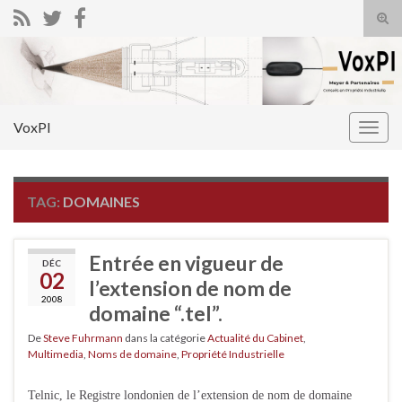
Tog
sear
Search for:
for
VoxPI
Togg
navig
TAG:
DOMAINES
Entrée en vigueur de
DÉC
02
l’extension de nom de
2008
domaine “.tel”.
De
Steve Fuhrmann
dans la catégorie
Actualité du Cabinet
,
Multimedia
,
Noms de domaine
,
Propriété Industrielle
Telnic, le Registre londonien de l’extension de nom de domaine