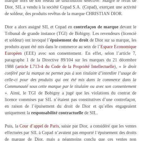
marque hors de son réseau de distribution sélective. Malgré le refus de
Dior, SIL a vendu à la société Copad S.A. (Copad), exerçant une activité
de soldeur, des produits revêtus de la marque CHRISTIAN DIOR.
Dior a alors assigné SIL et Copad en
contrefaçon de marque
devant le
Tribunal de grande instance (TGI) de Bobigny. Les revendeurs (licencié
et soldeur) ont invoqué l’
épuisement du droit
de Dior sur sa marque, les
produits ayant été mis dans le commerce au sein de l’
Espace Economique
Européen
(EEE) avec son consentement. En effet, selon l’article 7,
paragraphe 1 de la Directive 89/104 sur les marques du 21 décembre
1988 (
article L713-4 du Code de la Propriété Intellectuelle
), «
le droit
conféré par la marque ne permet pas à son titulaire d’interdire l’usage de
celle-ci pour des produits qui ont été mis dans le commerce dans la
Communauté sous cette marque par le titulaire ou avec son consentement
». Ainsi, le TGI de Bobigny a jugé que les violations du contrat de
licence commises par SIL n’étaient pas constitutives d’une contrefaçon,
en raison de l’épuisement du droit de Dior et qu’elles engageaient
uniquement la
responsabilité contractuelle
de SIL.
Puis, la
Cour d’appel de Paris
, saisie par Dior, a considéré que les ventes
effectuées par SIL à Copad n’avaient pas emporté l’épuisement des droits
de marque de Dior, mais a néanmoins conclu que ces ventes non