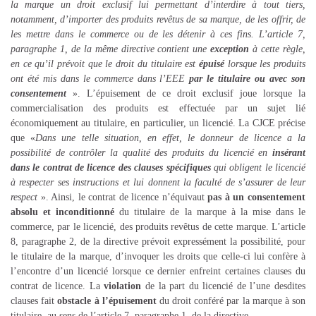
la marque un droit exclusif lui permettant d’interdire à tout tiers,
notamment, d’importer des produits revêtus de sa marque, de les offrir, de
les mettre dans le commerce ou de les détenir à ces fins. L’article 7,
paragraphe 1, de la même directive contient une
exception
à cette règle,
en ce qu’il prévoit que le droit du titulaire est
épuisé
lorsque les produits
ont été mis dans le commerce dans l’EEE
par le titulaire ou avec son
consentement
». L’épuisement de ce droit exclusif joue lorsque la
commercialisation des produits est effectuée par un sujet lié
économiquement au titulaire, en particulier, un licencié. La CJCE précise
que «
Dans une telle situation, en effet, le donneur de licence a la
possibilité de contrôler la qualité des produits du licencié en
insérant
dans le contrat de licence des clauses spécifiques
qui obligent le licencié
à respecter ses instructions et lui donnent la faculté de s’assurer de leur
respect
». Ainsi, le contrat de licence n’équivaut
pas à un consentement
absolu et inconditionné
du titulaire de la marque à la mise dans le
commerce, par le licencié, des produits revêtus de cette marque. L’article
8, paragraphe 2, de la directive prévoit expressément la possibilité, pour
le titulaire de la marque, d’invoquer les droits que celle-ci lui confère à
l’encontre d’un licencié lorsque ce dernier enfreint certaines clauses du
contrat de licence. La
violation
de la part du licencié de l’une desdites
clauses fait
obstacle à l’épuisement
du droit conféré par la marque à son
titulaire, au sens de l’article 7, paragraphe 1, de la directive.