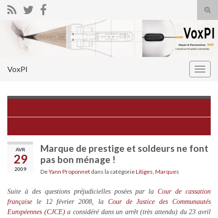
Tog
sear
Search for:
for
VoxPI
Togg
navig
Journée mondiale de la Propriété Intellectuelle
Opposition à la riposte graduée en Suède !
Marque de prestige et soldeurs ne font
AVR
29
pas bon ménage !
2009
De
Yann Proponnet
dans la catégorie
Litiges
,
Marques
Suite à des questions préjudicielles posées par la
Cour de cassation
française
le 12 février 2008, la
Cour de Justice des Communautés
Européennes (CJCE)
a considéré dans un arrêt (très attendu) du 23 avril