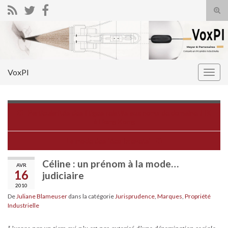
Tog
sear
Search for:
for
VoxPI
Togg
navig
Particularités des litiges relatifs aux noms de domaine .HK
à Hong Kong
La mode des "éco-brevets"
Céline : un prénom à la mode…
AVR
16
judiciaire
2010
De
Juliane Blameuser
dans la catégorie
Jurisprudence
,
Marques
,
Propriété
Industrielle