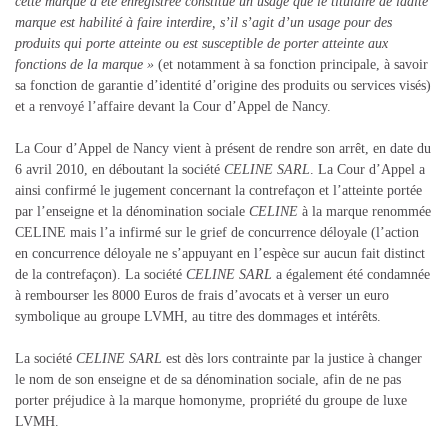
cette marque a été enregistrée constitue un usage que le titulaire de ladite
marque est habilité à faire interdire, s’il s’agit d’un usage pour des
produits qui porte atteinte ou est susceptible de porter atteinte aux
fonctions de la marque »
(et notamment à sa fonction principale, à savoir
sa fonction de garantie d’identité d’origine des produits ou services visés)
et a renvoyé l’affaire devant la Cour d’Appel de Nancy.
La Cour d’Appel de Nancy vient à présent de rendre son arrêt, en date du
6 avril 2010, en déboutant la société
CELINE SARL
. La Cour d’Appel a
ainsi confirmé le jugement concernant la contrefaçon et l’atteinte portée
par l’enseigne et la dénomination sociale
CELINE
à la marque renommée
CELINE mais l’a infirmé sur le grief de concurrence déloyale (l’action
en concurrence déloyale ne s’appuyant en l’espèce sur aucun fait distinct
de la contrefaçon). La société
CELINE SARL
a également été condamnée
à rembourser les 8000 Euros de frais d’avocats et à verser un euro
symbolique au groupe LVMH, au titre des dommages et intérêts.
La société
CELINE SARL
est dès lors contrainte par la justice à changer
le nom de son enseigne et de sa dénomination sociale, afin de ne pas
porter préjudice à la marque homonyme, propriété du groupe de luxe
LVMH.