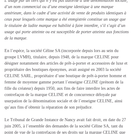
L’usage par un tiers qui n’y est pas autorisé d’une dénomination sociale,
d’un nom commercial ou d’une enseigne identique à une marque
antérieure, dans le cadre d’une activité de vente de produits identiques à
ceux pour lesquels cette marque a été enregistrée constitue un usage que
le titulaire de ladite marque est habilité à faire interdire, s’il s’agit d’un
usage qui porte atteinte ou est susceptible de porter atteinte aux fonctions
de la marque.
En l’espèce, la société Céline SA (incorporée depuis lors au sein du
groupe LVMH), titulaire, depuis 1948, de la marque CELINE pour
désigner notamment des articles de prêt-à-porter et accessoires de luxe et
propriétaire des boutiques éponymes, avait assigné en 2003 la société
CELINE SARL, propriétaire d’une boutique de prêt-à-porter homme et
femme de moyenne gamme portant l’enseigne
CELINE
(prénom de la
fille du créateur) depuis 1950, aux fins de faire interdire les actes de
contrefaçon de la marque CELINE et de concurrence déloyale par
usurpation de la dénomination sociale et de l’enseigne CELINE, ainsi
qu’aux fins d’obtenir la réparation de son préjudice.
Le Tribunal de Grande Instance de Nancy avait fait droit, en date du 27
juin 2005, à l’ensemble des demandes de la société Céline SA, tant du
point de vue de la contrefaçon de ses droits sur la marque CELINE que