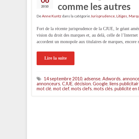
comme les autres
2010
De
Anne Kuntz
dans la catégorie
Jurisprudence
,
Litiges
,
Marq
Fort de la récente jurisprudence de la CJUE, le géant amé
vision du droit des marques et, au delà, celle de l’Internet
accordent un monopole aux titulaires de marques, encore 
Lire la suite
14 septembre 2010
,
adsense
,
Adwords
,
annonc
annonceurs
,
CJUE
,
décision
,
Google
,
liens publicitai
mot clé
,
mot clef
,
mots clefs
,
mots clés
,
publicité en 