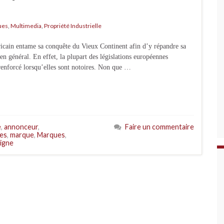
ues
,
Multimedia
,
Propriété Industrielle
ricain entame sa conquête du Vieux Continent afin d’y répandre sa
 en général. En effet, la plupart des législations européennes
renforcé lorsqu’elles sont notoires. Non que …
e
,
annonceur
,
Faire un commentaire
res
,
marque
,
Marques
,
ligne