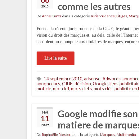
comme les autres
2010
De
Anne Kuntz
dans la catégorie
Jurisprudence
,
Litiges
,
Marq
Fort de la récente jurisprudence de la CJUE, le géant amé
vision du droit des marques et, au delà, celle de l’Internet
accordent un monopole aux titulaires de marques, encore 
Lire la suite
14 septembre 2010
,
adsense
,
Adwords
,
annonc
annonceurs
,
CJUE
,
décision
,
Google
,
liens publicitai
mot clé
,
mot clef
,
mots clefs
,
mots clés
,
publicité en 
Google modifie so
MAI
11
matiere de marque
2009
De
Raphaëlle Riester
dans la catégorie
Marques
,
Multimedia