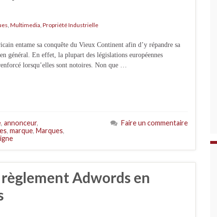
ues
,
Multimedia
,
Propriété Industrielle
ricain entame sa conquête du Vieux Continent afin d’y répandre sa
 en général. En effet, la plupart des législations européennes
renforcé lorsqu’elles sont notoires. Non que …
e
,
annonceur
,
Faire un commentaire
res
,
marque
,
Marques
,
ligne
n règlement Adwords en
s