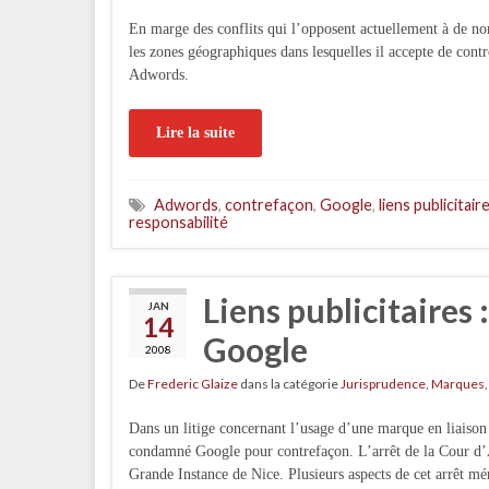
En marge des conflits qui l’opposent actuellement à de no
les zones géographiques dans lesquelles il accepte de cont
Adwords.
Lire la suite
Adwords
,
contrefaçon
,
Google
,
liens publicitair
responsabilité
Liens publicitaires 
JAN
14
Google
2008
De
Frederic Glaize
dans la catégorie
Jurisprudence
,
Marques
Dans un litige concernant l’usage d’une marque en liais
condamné Google pour contrefaçon. L’arrêt de la Cour d
Grande Instance de Nice. Plusieurs aspects de cet arrêt mér