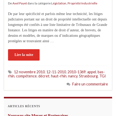
De
Axel Payet
dans la catégorie
Législation
,
Propriété Industrielle
De par leur spécificité et parfois même leur technicité, les litiges
judiciaires portant sur un droit de propriété intellectuelle ont depuis
longtemps été confiés à une liste limitative de Tribunaux de Grande
Instance. Les litiges en matière de droit d’auteur, de brevets, de
dessins et modèles, de marques ou d’indications géographiques
protégées se trouvaient ainsi …
Lire la suite
12 novembre 2010
,
12-11-2010
,
2010-1369
,
appel
,
bas-
rhin
,
compétence
,
décret
,
haut-rhin
,
nancy
,
Strasbourg
,
TGI
Faire un commentaire
ARTICLES RÉCENTS
Nouveau site Meyer et Partenaires