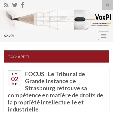
Tog
sear
Search for:
for
VoxPI
Togg
navig
TAG:
APPEL
FOCUS : Le Tribunal de
FÉV
02
Grande Instance de
2011
Strasbourg retrouve sa
compétence en matière de droits de
la propriété intellectuelle et
industrielle