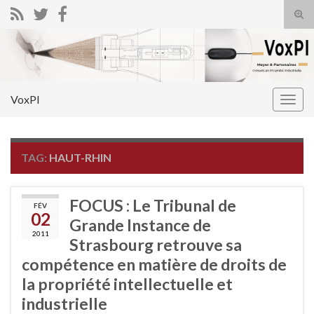
Tog
sear
Search for:
for
VoxPI
Togg
navig
TAG:
HAUT-RHIN
FOCUS : Le Tribunal de
FÉV
02
Grande Instance de
2011
Strasbourg retrouve sa
compétence en matière de droits de
la propriété intellectuelle et
industrielle