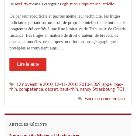
De
Axel Payet
dans la catégorie
Législation
,
Propriété Industrielle
De par leur spécificité et parfois même leur technicité, les litiges
judiciaires portant sur un droit de propriété intellectuelle ont depuis
longtemps été confiés à une liste limitative de Tribunaux de Grande
Instance. Les litiges en matière de droit d’auteur, de brevets, de
dessins et modèles, de marques ou d’indications géographiques
protégées se trouvaient ainsi …
Lire la suite
12 novembre 2010
,
12-11-2010
,
2010-1369
,
appel
,
bas-
rhin
,
compétence
,
décret
,
haut-rhin
,
nancy
,
Strasbourg
,
TGI
Faire un commentaire
ARTICLES RÉCENTS
Nouveau site Meyer et Partenaires