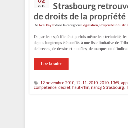
Strasbourg retrouv
2011
de droits de la propriété 
De
Axel Payet
dans la catégorie
Législation
,
Propriété Industrie
De par leur spécificité et parfois même leur technicité, les 
depuis longtemps été confiés à une liste limitative de Trib
de brevets, de dessins et modèles, de marques ou d’indica
Lire la suite
12 novembre 2010
,
12-11-2010
,
2010-1369
,
app
compétence
,
décret
,
haut-rhin
,
nancy
,
Strasbourg
,