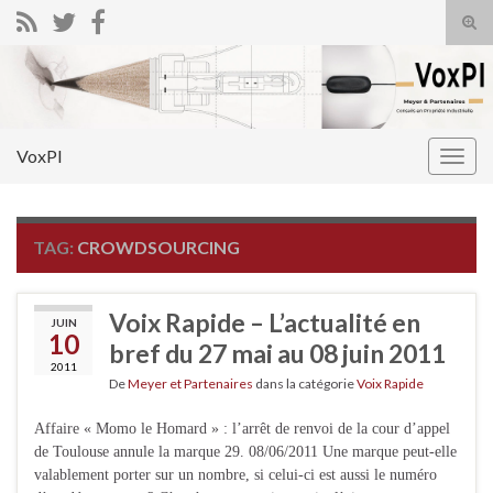
Tog
sear
Search for:
for
VoxPI
Togg
navig
TAG:
CROWDSOURCING
Voix Rapide – L’actualité en
JUIN
10
bref du 27 mai au 08 juin 2011
2011
De
Meyer et Partenaires
dans la catégorie
Voix Rapide
Affaire « Momo le Homard » : l’arrêt de renvoi de la cour d’appel
de Toulouse annule la marque 29. 08/06/2011 Une marque peut-elle
valablement porter sur un nombre, si celui-ci est aussi le numéro