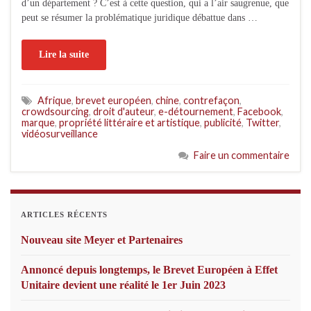
d’un département ? C’est à cette question, qui a l’air saugrenue, que
peut se résumer la problématique juridique débattue dans …
Lire la suite
Afrique
,
brevet européen
,
chine
,
contrefaçon
,
crowdsourcing
,
droit d'auteur
,
e-détournement
,
Facebook
,
marque
,
propriété littéraire et artistique
,
publicité
,
Twitter
,
vidéosurveillance
Faire un commentaire
ARTICLES RÉCENTS
Nouveau site Meyer et Partenaires
Annoncé depuis longtemps, le Brevet Européen à Effet
Unitaire devient une réalité le 1er Juin 2023