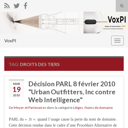
Tog
sear
Search for:
for
VoxPI
Togg
navig
TAG:
DROITS DES TIERS
Décision PARL 8 février 2010
MAR
19
"Urban Outfitters, Inc contre
2010
Web Intelligence"
De
Meyer et Partenaires
dans la catégorie
Litiges
,
Noms de domaine
PARL du « .fr »: quand l’usage cause la perte du nom de domaine.
Cette décision rendue dans le cadre d’une Procédure Alternative de