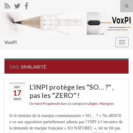
Tog
sear
Search for:
for
VoxPI
Togg
navig
TAG:
SIMILARITÉ
L’INPI protège les "SO… ?" ,
SEP
17
pas les "ZERO" !
2009
De
Yann Proponnet
dans la catégorie
Litiges
,
Marques
Si le titulaire de la marque communautaire « SO… ? » No.485078
a vu son opposition partiellement admise par l’INPI à l’encontre de
la demande de marque française « SO NATUREL », tel ne fût pas