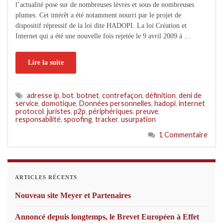
l’actualité pose sur de nombreuses lèvres et sous de nombreuses
plumes. Cet intérêt a été notamment nourri par le projet de
dispositif répressif de la loi dite HADOPI. La loi Création et
Internet qui a été une nouvelle fois rejetée le 9 avril 2009 à …
Lire la suite
adresse ip
,
bot
,
botnet
,
contrefaçon
,
définition
,
deni de
service
,
domotique
,
Données personnelles
,
hadopi
,
internet
protocol
,
juristes
,
p2p
,
périphériques
,
preuve
,
responsabilité
,
spoofing
,
tracker
,
usurpation
1 Commentaire
ARTICLES RÉCENTS
Nouveau site Meyer et Partenaires
Annoncé depuis longtemps, le Brevet Européen à Effet