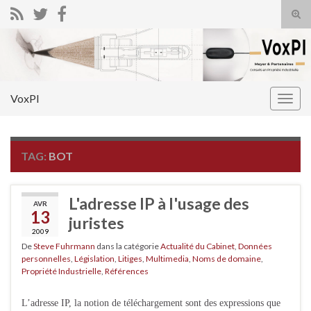
Tog
sear
Search for:
for
VoxPI
Togg
navig
TAG:
BOT
L'adresse IP à l'usage des
AVR
13
juristes
2009
De
Steve Fuhrmann
dans la catégorie
Actualité du Cabinet
,
Données
personnelles
,
Législation
,
Litiges
,
Multimedia
,
Noms de domaine
,
Propriété Industrielle
,
Références
L’adresse IP, la notion de téléchargement sont des expressions que