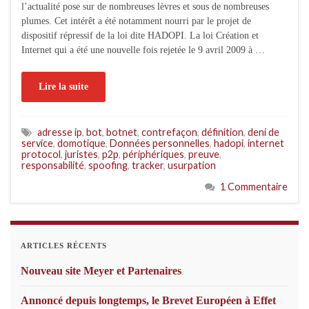
l’actualité pose sur de nombreuses lèvres et sous de nombreuses
plumes. Cet intérêt a été notamment nourri par le projet de
dispositif répressif de la loi dite HADOPI. La loi Création et
Internet qui a été une nouvelle fois rejetée le 9 avril 2009 à …
Lire la suite
adresse ip
,
bot
,
botnet
,
contrefaçon
,
définition
,
deni de
service
,
domotique
,
Données personnelles
,
hadopi
,
internet
protocol
,
juristes
,
p2p
,
périphériques
,
preuve
,
responsabilité
,
spoofing
,
tracker
,
usurpation
1 Commentaire
ARTICLES RÉCENTS
Nouveau site Meyer et Partenaires
Annoncé depuis longtemps, le Brevet Européen à Effet