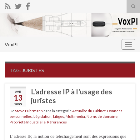
Tog
sear
Search for:
for
VoxPI
Togg
navig
TAG:
JURISTES
L'adresse IP à l'usage des
AVR
13
juristes
2009
De
Steve Fuhrmann
dans la catégorie
Actualité du Cabinet
,
Données
personnelles
,
Législation
,
Litiges
,
Multimedia
,
Noms de domaine
,
Propriété Industrielle
,
Références
L’adresse IP, la notion de téléchargement sont des expressions que