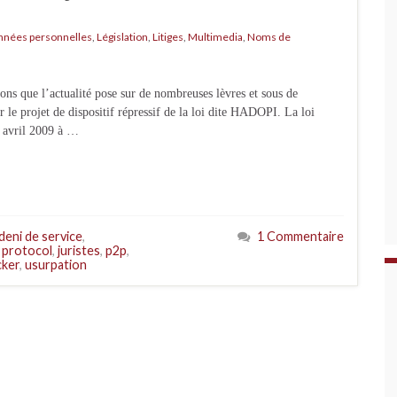
nnées personnelles
,
Législation
,
Litiges
,
Multimedia
,
Noms de
ions que l’actualité pose sur de nombreuses lèvres et sous de
le projet de dispositif répressif de la loi dite HADOPI. La loi
 9 avril 2009 à …
deni de service
,
1 Commentaire
 protocol
,
juristes
,
p2p
,
cker
,
usurpation