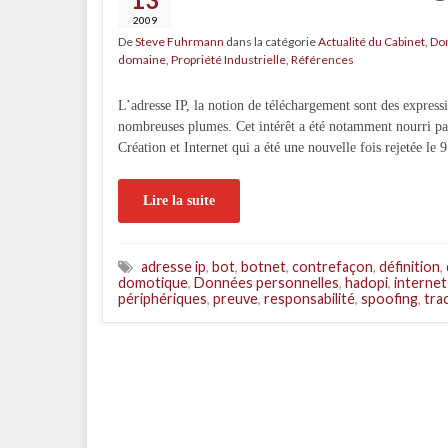
2009
De
Steve Fuhrmann
dans la catégorie
Actualité du Cabinet
,
Do
domaine
,
Propriété Industrielle
,
Références
L’adresse IP, la notion de téléchargement sont des express
nombreuses plumes. Cet intérêt a été notamment nourri par 
Création et Internet qui a été une nouvelle fois rejetée le
Lire la suite
adresse ip
,
bot
,
botnet
,
contrefaçon
,
définition
,
domotique
,
Données personnelles
,
hadopi
,
internet
périphériques
,
preuve
,
responsabilité
,
spoofing
,
tra