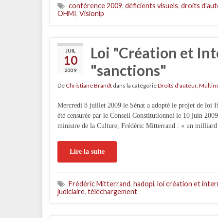
conférence 2009
,
déficients visuels
,
droits d'au
OHMI
,
Visionip
Loi "Création et In
JUIL
10
"sanctions"
2009
De
Christiane Brandt
dans la catégorie
Droits d'auteur
,
Multim
Mercredi 8 juillet 2009 le Sénat a adopté le projet de loi
été censurée par le Conseil Constitutionnel le 10 juin 200
ministre de la Culture, Frédéric Mitterrand : « un milliard
Lire la suite
Frédéric Mitterrand
,
hadopi
,
loi création et inte
judiciaire
,
téléchargement