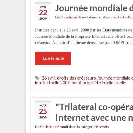
Journée mondiale de
AVR
22
De
Christiane Brandt
dans la catégorie
Droits d'a
2009
Instituée depuis le 26 avril 2000 par les États membres de
Journée Mondiale de la Propriété Intellectuelle offre l’occas
créateurs. À partir d’un thème déterminé par l’OMPI (ra
Lire la suite
26 avril
,
droits des créateurs
,
journée mondiale d
intellectuelle 2009
,
ompi
,
propriété intellectuelle
"Trilateral co-opér
MAR
25
Internet avec une n
2009
De
Christiane Brandt
dans la catégorie
Brevets