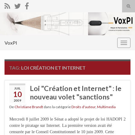
Tog
sear
Search for:
for
VoxPI
Togg
navig
TAG:
LOI CRÉATION ET INTERNET
Loi "Création et Internet" : le
JUIL
10
nouveau volet "sanctions"
2009
De
Christiane Brandt
dans la catégorie
Droits d'auteur
,
Multimedia
Mercredi 8 juillet 2009 le Sénat a adopté le projet de loi HADOPI 2
contre le piratage sur Internet. La première version avait été
censurée par le Conseil Constitutionnel le 10 juin 2009. Cette