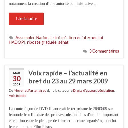
notamment la création d’une autorité administrative …
Lire la suite
Assemblée Nationale
,
loi création et internet
,
loi
HADOPI
,
riposte graduée
,
sénat
3 Commentaires
Voix rapide – l'actualité en
MAR
30
bref du 23 au 29 mars 2009
2009
De
Meyer et Partenaires
dans la catégorie
Droits d'auteur
,
Législation
,
Voix Rapide
La contrefaçon de DVD financerait le terrorisme le 26/03/09 sur
lemonde.fr « Il existe des preuves substantielles d’un lien important
et continu entre le piratage de films et le crime organisé », conclut
leur rapport, « Film Piracy