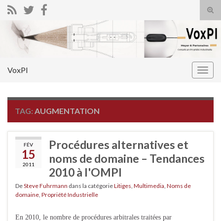
Tog
sear
Search for:
for
VoxPI
Togg
navig
TAG:
AUGMENTATION
Procédures alternatives et
FÉV
15
noms de domaine – Tendances
2011
2010 à l'OMPI
De
Steve Fuhrmann
dans la catégorie
Litiges
,
Multimedia
,
Noms de
domaine
,
Propriété Industrielle
En 2010, le nombre de procédures arbitrales traitées par