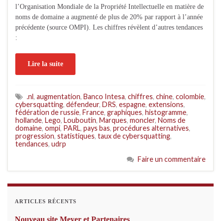
l’Organisation Mondiale de la Propriété Intellectuelle en matière de
noms de domaine a augmenté de plus de 20% par rapport à l’année
précédente (source OMPI). Les chiffres révèlent d’autres tendances
:
Lire la suite
.nl
,
augmentation
,
Banco Intesa
,
chiffres
,
chine
,
colombie
,
cybersquatting
,
défendeur
,
DRS
,
espagne
,
extensions
,
fédération de russie
,
France
,
graphiques
,
histogramme
,
hollande
,
Lego
,
Louboutin
,
Marques
,
moncler
,
Noms de
domaine
,
ompi
,
PARL
,
pays bas
,
procédures alternatives
,
progression
,
statistiques
,
taux de cybersquatting
,
tendances
,
udrp
Faire un commentaire
ARTICLES RÉCENTS
Nouveau site Meyer et Partenaires