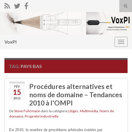
Tog
sear
Search for:
for
VoxPI
Togg
navig
TAG:
PAYS BAS
Procédures alternatives et
FÉV
15
noms de domaine – Tendances
2011
2010 à l'OMPI
De
Steve Fuhrmann
dans la catégorie
Litiges
,
Multimedia
,
Noms de
domaine
,
Propriété Industrielle
En 2010, le nombre de procédures arbitrales traitées par