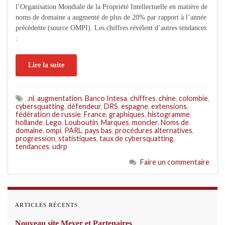
l’Organisation Mondiale de la Propriété Intellectuelle en matière de
noms de domaine a augmenté de plus de 20% par rapport à l’année
précédente (source OMPI). Les chiffres révèlent d’autres tendances
:
Lire la suite
.nl
,
augmentation
,
Banco Intesa
,
chiffres
,
chine
,
colombie
,
cybersquatting
,
défendeur
,
DRS
,
espagne
,
extensions
,
fédération de russie
,
France
,
graphiques
,
histogramme
,
hollande
,
Lego
,
Louboutin
,
Marques
,
moncler
,
Noms de
domaine
,
ompi
,
PARL
,
pays bas
,
procédures alternatives
,
progression
,
statistiques
,
taux de cybersquatting
,
tendances
,
udrp
Faire un commentaire
ARTICLES RÉCENTS
Nouveau site Meyer et Partenaires