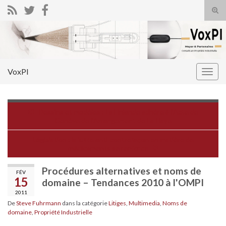
Tog
sear
Search for:
for
VoxPI
Togg
navig
Dessins et modèles : La Finlande adhère à l’Acte de
Genève de l’Arrangement de La Haye
Législation : la lutte anti-contrefaçon en matière de
médicaments se renforce
Procédures alternatives et noms de
FÉV
15
domaine – Tendances 2010 à l'OMPI
2011
De
Steve Fuhrmann
dans la catégorie
Litiges
,
Multimedia
,
Noms de
domaine
,
Propriété Industrielle