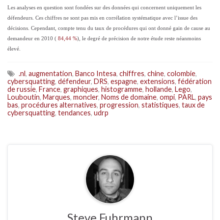
Les analyses en question sont fondées sur des données qui concernent uniquement les
défendeurs. Ces chiffres ne sont pas mis en corrélation systématique avec l’issue des
décisions. Cependant, compte tenu du taux de procédures qui ont donné gain de cause au
demandeur en 2010 (
84,44 %
), le degré de précision de notre étude reste néanmoins
élevé.
.nl
,
augmentation
,
Banco Intesa
,
chiffres
,
chine
,
colombie
,
cybersquatting
,
défendeur
,
DRS
,
espagne
,
extensions
,
fédération
de russie
,
France
,
graphiques
,
histogramme
,
hollande
,
Lego
,
Louboutin
,
Marques
,
moncler
,
Noms de domaine
,
ompi
,
PARL
,
pays
bas
,
procédures alternatives
,
progression
,
statistiques
,
taux de
cybersquatting
,
tendances
,
udrp
Steve Fuhrmann