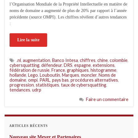
l’Organisation Mondiale de la Propriété Intellectuelle en matière de
noms de domaine a augmenté de plus de 20% par rapport à l’année
précédente (source OMPI). Les chiffres révèlent d’autres tendances
:
Lire la suite
.nl
,
augmentation
,
Banco Intesa
,
chiffres
,
chine
,
colombie
,
cybersquatting
,
défendeur
,
DRS
,
espagne
,
extensions
,
fédération de russie
,
France
,
graphiques
,
histogramme
,
hollande
,
Lego
,
Louboutin
,
Marques
,
moncler
,
Noms de
domaine
,
ompi
,
PARL
,
pays bas
,
procédures alternatives
,
progression
,
statistiques
,
taux de cybersquatting
,
tendances
,
udrp
Faire un commentaire
ARTICLES RÉCENTS
Nouveau site Meyer et Partenaires