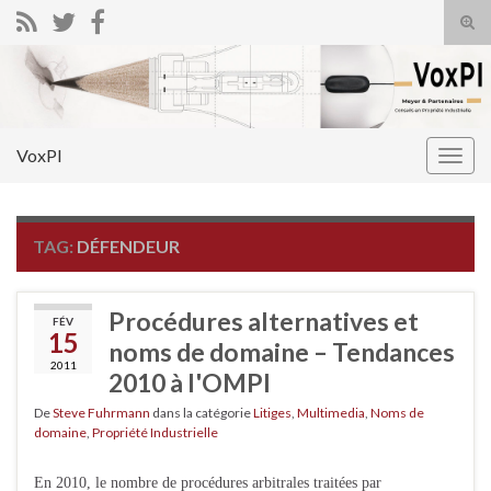
Tog
sear
Search for:
for
VoxPI
Togg
navig
TAG:
DÉFENDEUR
Procédures alternatives et
FÉV
15
noms de domaine – Tendances
2011
2010 à l'OMPI
De
Steve Fuhrmann
dans la catégorie
Litiges
,
Multimedia
,
Noms de
domaine
,
Propriété Industrielle
En 2010, le nombre de procédures arbitrales traitées par